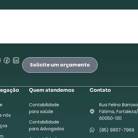
Solicite um orçamento
egação
Quem atendemos
Contato
e
Contabilidade
Rua Felino Barroso
para saúde
Fátima, Fortaleza/
e nós
60050-130
Contabilidade
iços
para Advogados
(85) 99117-7969
m