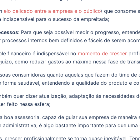
um
elo delicado entre a empresa e o público
\ que consome s
 indispensável para o sucesso da empreitada;
ocessos
: Para que seja possível medir o progresso, entende
r processos internos bem definidos e fáceis de serem aco
ole financeiro é indispensável no
momento de crescer
profi
juízo, como reduzir gastos ao máximo nessa fase de transi
ssoas consumidoras quanto aquelas que fazem do time de 
 forma saudável, entendendo a qualidade do produto e co
mbém quer dizer atualização, adaptação às necessidades 
r feito nessa esfera;
a boa assessoria, capaz de guiar sua empresa de maneira 
e administrativa, é algo bastante importante para que uma
, crescer profissionalmente se torna quase inevitável. Ten