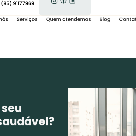
(85) 91177969
nós
Serviços
Quem atendemos
Blog
Conta
 seu
saudável?