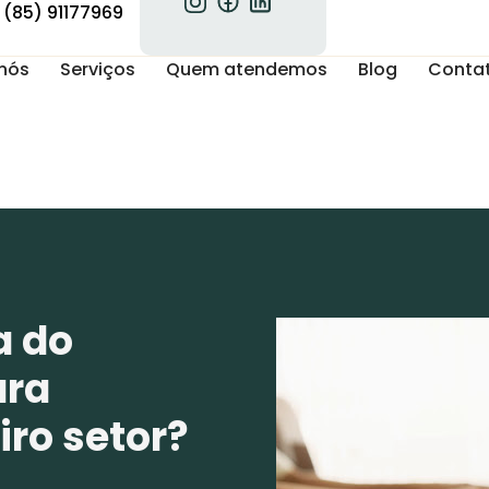
(85) 91177969
nós
Serviços
Quem atendemos
Blog
Conta
a do
ara
ro setor?