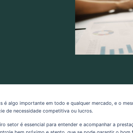
sas é algo importante em todo e qualquer mercado, e o mes
e de necessidade competitiva ou lucros.
iro setor é essencial para entender e acompanhar a presta
ntrole bem próximo e atento, que se pode garantir o bom f