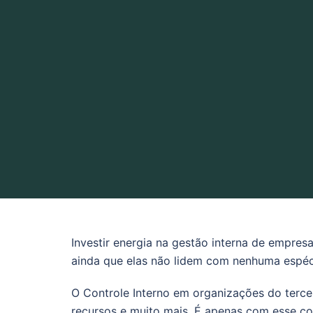
Investir energia na gestão interna de empre
ainda que elas não lidem com nenhuma espéci
O Controle Interno em organizações do terce
recursos e muito mais. É apenas com esse co