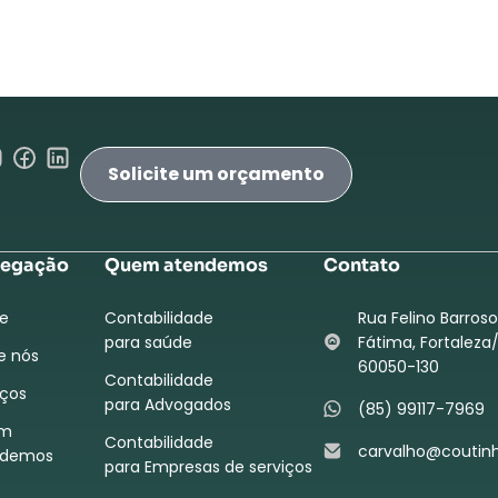
Solicite um orçamento
egação
Quem atendemos
Contato
e
Contabilidade
Rua Felino Barroso
para saúde
Fátima, Fortaleza/
e nós
60050-130
Contabilidade
iços
para Advogados
(85) 99117-7969
m
Contabilidade
carvalho@coutin
ndemos
para Empresas de serviços