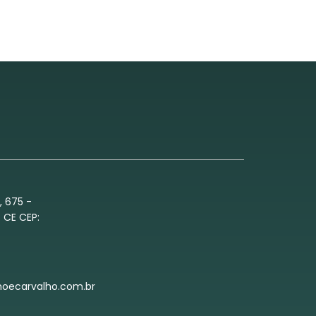
, 675 -
 CE CEP:
hoecarvalho.com.br