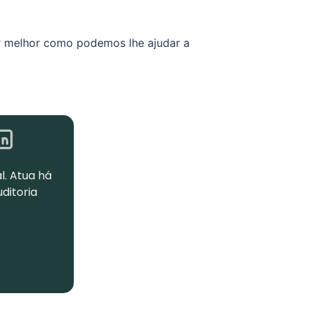
 melhor como podemos lhe ajudar a
l. Atua há
uditoria