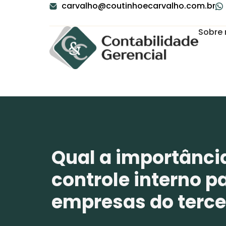
carvalho@coutinhoecarvalho.com.br
Sobre 
Qual a importânci
controle interno p
empresas do tercei