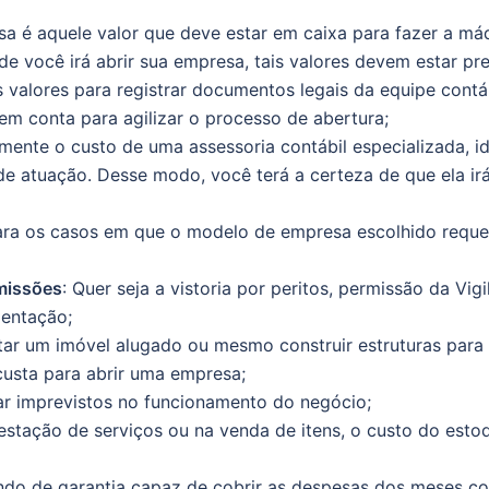
resa é aquele valor que deve estar em caixa para fazer a má
de você irá abrir sua empresa, tais valores devem estar pr
valores para registrar documentos legais da equipe contáb
 em conta para agilizar o processo de abertura;
 mente o custo de uma assessoria contábil especializada, 
 atuação. Desse modo, você terá a certeza de que ela irá
ara os casos em que o modelo de empresa escolhido requer
missões
: Quer seja a vistoria por peritos, permissão da Vigi
entação;
ptar um imóvel alugado ou mesmo construir estruturas par
usta para abrir uma empresa;
ar imprevistos no funcionamento do negócio;
restação de serviços ou na venda de itens, o custo do esto
undo de garantia capaz de cobrir as despesas dos meses c