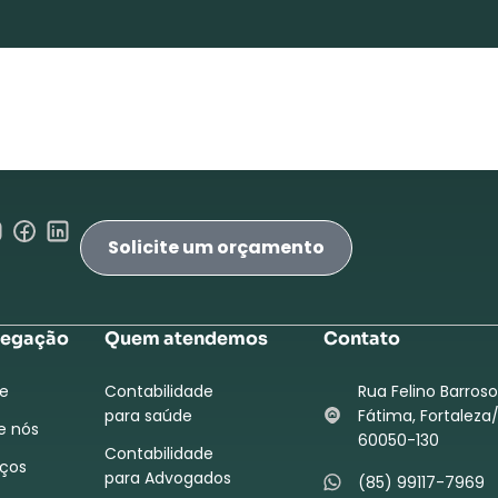
Solicite um orçamento
egação
Quem atendemos
Contato
e
Contabilidade
Rua Felino Barroso
para saúde
Fátima, Fortaleza/
e nós
60050-130
Contabilidade
iços
para Advogados
(85) 99117-7969