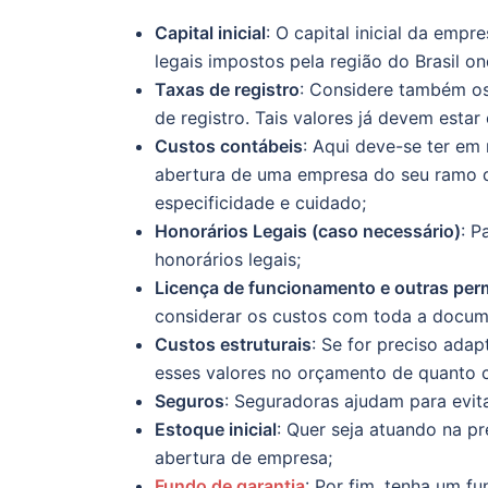
Capital inicial
: O capital inicial da emp
legais impostos pela região do Brasil on
Taxas de registro
: Considere também os 
de registro. Tais valores já devem estar
Custos contábeis
: Aqui deve-se ter em
abertura de uma empresa do seu ramo de
especificidade e cuidado;
Honorários Legais (caso necessário)
: P
honorários legais;
Licença de funcionamento e outras per
considerar os custos com toda a docum
Custos estruturais
: Se for preciso ada
esses valores no orçamento de quanto c
Seguros
: Seguradoras ajudam para evit
Estoque inicial
: Quer seja atuando na p
abertura de empresa;
Fundo de garantia
: Por fim, tenha um f