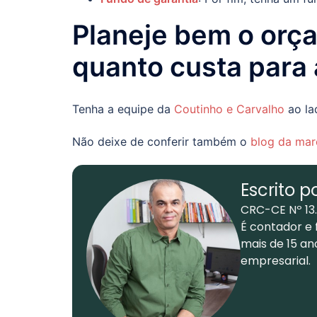
Planeje bem o orç
quanto custa para
Tenha a equipe da
Coutinho e Carvalho
ao la
Não deixe de conferir também o
blog da mar
Escrito p
CRC-CE Nº 13
É contador e 
mais de 15 an
empresarial.