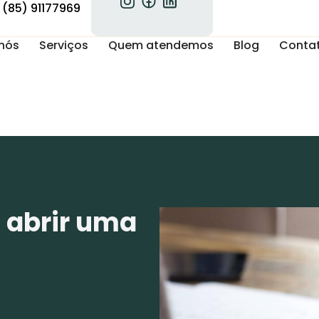
(85) 91177969
nós
Serviços
Quem atendemos
Blog
Conta
 abrir uma