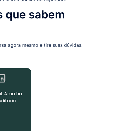
as que sabem
rsa agora mesmo e tire suas dúvidas.
l. Atua há
uditoria