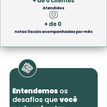
+ de 
0
 clientes
Atendidos
+ de 
0
notas fiscais acompanhadas por mês
Entendemos
os
desafios que
você