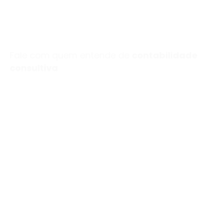
Fale com quem entende de
contabilidade
consultiva
Estamos prontos para
ouvir e
ajudar a sua
empresa
a crescer
Conte-nos um pouco sobre a sua empresa e
descubra como podemos ajudar a tomar decisões
mais seguras e estratégicas.